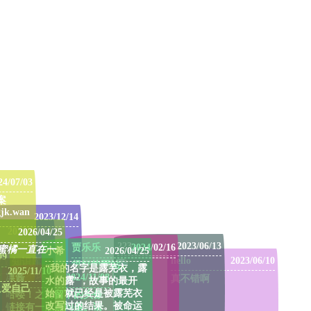
24/07/03
案
gjk.wan
2023/12/14
2023/08/04
2026/04/25
223
2023/06/13
贾乐乐
2024/02/16
蜜橘一直在一
小希
2026/04/25
09
hello
2023/06/10
Y 知识库
/03
很好的网站。
“我的名字是露芜衣，露
2025/11/10
一个技术探
凛酱
2024/11/08
真不错啊
跑
水的露”，故事的最开
平台
只爱自己
始，就已经是被露芜衣
哈喽！之前留下的头像
5
改写过的结果。被命运
链接有一点点问题。请