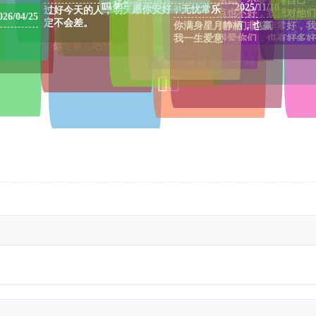
焦虑，不要觉得自己一
https://pljzy
666
杨烨博我想你
吗？
ai
2025/11/10
愿你安好，无忧常乐
过好今天的人，明天一
网站头像：
点也不好，我想对他们
026/04/25
aqy
晚晚
2023/06/11
定不会差。
https://pljzy
你满身星月静栖，也赢
说你们非常非常好，我
6
2023/06/10
ogo4.jpg
试一
我一生爱意
很爱你们，也有好多好
你没事儿吧😰
不错的网站
多的人爱你们
👍🏻