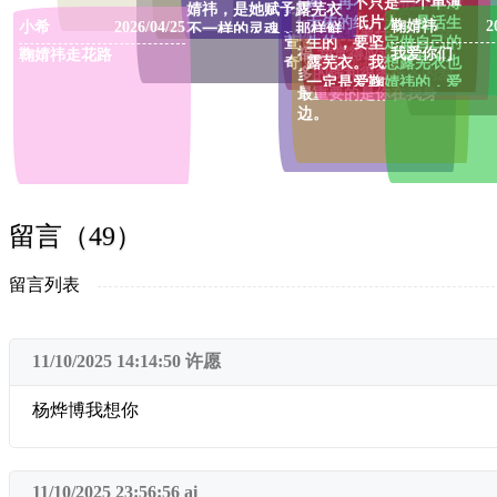
m/)
肉，再不只是一个单薄
Request
L
2025/11/27
婧祎，是她赋予露芜衣
*千 凌 祎☆
2025/11/21
无依的纸片人，是活生
鞠婧祎
2
小希
2026/04/25
不一样的灵魂，那样鲜
你问我想要什么样的幸
萱萱要天天开心
生的，要坚定做自己的
活，那样坚韧。在某一
福 我觉得应该是很多很
我爱你们
鞠婧祎走花路
奇文要永远在一起
露芜衣。我想露芜衣也
刻，鞠婧祎也曾和露芜
多的钱和很多很多的爱
一定是爱鞠婧祎的，爱
衣灵魂共振，真正读懂
最重要的是你在我身
这个真正赋予她灵魂的
这个角色的所有，这才
边。
人，像鞠婧祎爱她一样
留下那句笃定的“我就是
爱鞠
她”。露芜衣凭借鞠婧祎
的爱和演绎，生出灵魂
血肉，再不只是一个单
薄无依的纸片人，是活
生生的，要坚定做自己
留言（49）
的露芜衣。我想露芜衣
也一定是爱鞠婧祎的，
留言列表
爱这个真正赋予她灵魂
的人，像鞠婧祎爱她一
样爱鞠
11/10/2025 14:14:50
许愿
杨烨博我想你
11/10/2025 23:56:56
ai