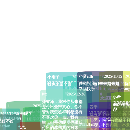
jk
20
小贤zdh
2025/11/15
小刚子
2025/01/23
zy
2023/06/09
佳如祝我们未来越来越
同湘，湖南的备
我也来留个言
可以在这里留下你想说
http://www.wan
幸福快乐！
aaa
g
的~
lyx
2025/12/26
zy
小希
欢迎互踩
孙睿泽，我对你从来都
友链格式：
鞠婧祎和
1
2025/11/08
是付出全部真心。你不
四季
2025/11/
zy
网站名称：Z
起
2023/08
SkimrMe_
2024/02/05
sonic
2025/11/04
管对我怎么样我都没有
4
。
这种咋做呢？
11i
2025/11/08
2025/12/30
我有两个很爱很爱的小
网站介绍：
dart
2023/12/14
之前的服务器服务商
不喜欢你一点。我有
6
2025/11/09
前来学习
111
(*σ´∀`)σ
朋友，我希望他们天天
索与分享的
wyt这辈子
起好不好
喜欢崔一帆！
蜂窝在逃纯情
路了，数据有所丢失
错，但是你呢，你跟我
温暖的心
2023/06/1
2025/12/08
许愿
2025/11/10
开心，不要内耗，不要
网站地址：
iation
七七
2025/11/10
小马蜂
付出的感情真的对等