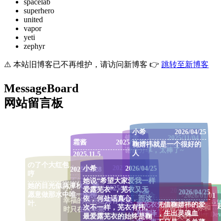
spacelab
superhero
united
vapor
yeti
zephyr
⚠️ 本站旧博客已不再维护，请访问新博客 👉
跳转至新博客
MessageBoard
网站留言板
小希
2026/04/25
错觉
2025/11/04
霜酱
2025/11/05
鞠婧祎就是一个很好的
谢谢分享，太棒了~
人
2025.11.5
の了个大红包
deali
2023/12/01
小希
2026/04/25
2025/12/28
哼
不错
她说“希望大家爱我一样
她的目光似两潭秋水 我
小7
2025/11/07
爱露芜衣”，芜衣又无
Zy
2024/02/20
小希
2026/04/25
dart
2023/12/1
小饼
愿意做那水中唯一的柳
愈合.
2026/01/01
依，何处话真心，而这
幸福的秘诀是拥有苹果
0071cc35351
叶.
工作越来越忙 已经好久
露芜衣凭借鞠婧祎的爱
[超链接显示名]
zb1永远在一
次不一样，芜衣有祎。
误会不用解开了，你和
时只在意苹果
没更新文章了
和演绎，生出灵魂血
(https://www.bilibili.co
Supplier Dev
最爱露芜衣的始终是鞠
误会一起消失吧