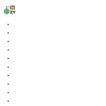
Home
Blog
Photos
About
Links
Fprint
STATS
Tags
RSS
开往