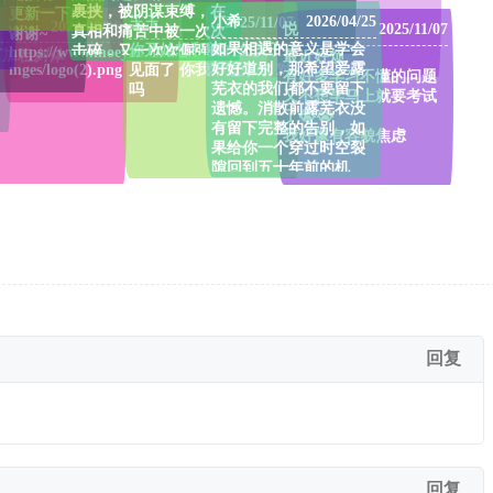
.top/
裹挟，被阴谋束缚，在
更新一下!
小希
2026/04/25
玉玉
2025/11/07
2023/08/28
悦
2025/11/07
真相和痛苦中被一次次
谢谢~
.top/images/l
如果相遇的意义是学会
你开始想和新的女孩子
击碎，又一次次倔强的
https://www.moeyao.cn/i
下
加粗
斜体
最近好烦
好好道别，那希望爱露
mges/logo(2).png
见面了 你我不过尔尔 对
站起；她面对苦难不屈
有好多学习不懂的问题
芜衣的我们都不要留下
吗
的眸光，是足够赤诚的
又不想学马上就要考试
遗憾。消散前露芜衣没
灵魂在闪闪发光；不低
了😭😭
有留下完整的告别，如
头、不认输、不妥协，
我好像有容貌焦虑
果给你一个穿过时空裂
不放弃，一次次回溯
隙回到五十年前的机
中，露芜衣与命运的对
会，你有什么话想对初
话满是她偏要做自己的
生的露芜衣说？有什么
抗争
话想对星石幻境里的地
珠、对玩偶里的阿芜，
或者回溯过程中的露芜
衣说的吗？
回复
回复