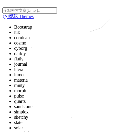
樱花
Themes
Bootstrap
lux
cerulean
cosmo
cyborg
darkly
flatly
journal
litera
lumen
materia
minty
morph
pulse
quartz
sandstone
simplex
sketchy
slate
solar