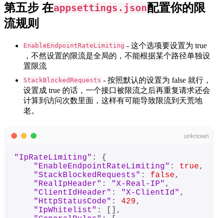
第五步 在
配置你的限
appsettings.json
流规则
- 这个选项要设置为 true
EnableEndpointRateLimiting
，不然设置的限流是全局的，不能根据某个路径单独设
置限流
- 按照默认的设置为 false 就行，
StackBlockedRequests
设置成 true 的话，一个接口被限流之后再重复请求还会
计算到访问次数里面，这样有可能导致限流到天荒地
老。
unknown
"IpRateLimiting"
: {

"EnableEndpointRateLimiting"
: 
true
,

"StackBlockedRequests"
: 
false
,

"RealIpHeader"
: 
"X-Real-IP"
,

"ClientIdHeader"
: 
"X-ClientId"
,

"HttpStatusCode"
: 
429
,

"IpWhitelist"
: [],
