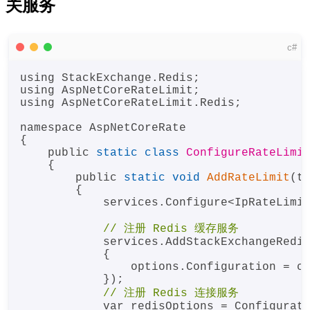
关服务
c#
using StackExchange.Redis;

using AspNetCoreRateLimit;

using AspNetCoreRateLimit.Redis;

namespace AspNetCoreRate

{

    public 
static
class
ConfigureRateLimi
    {
        public 
static
void
AddRateLimit
(t
        {

            services.Configure<IpRateLimi
// 注册 Redis 缓存服务
            services.AddStackExchangeRedis
            {

                options.Configuration = c
            });

// 注册 Redis 连接服务
            var redisOptions = Configurat