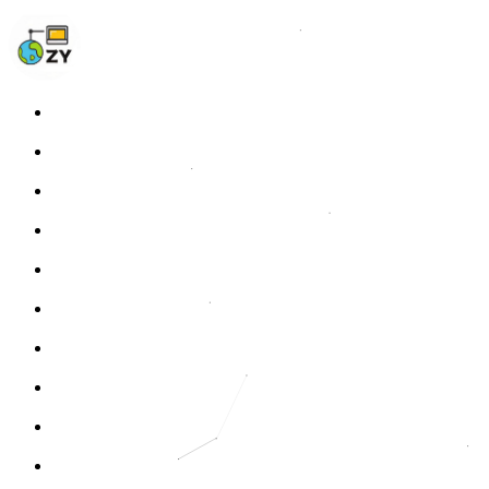
Home
Blog
Photos
About
Links
Fprint
STATS
Tags
RSS
开往