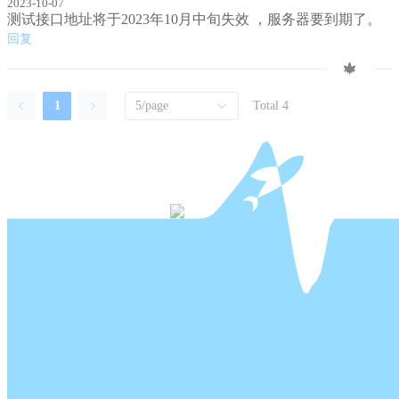
2023-10-07
测试接口地址将于2023年10月中旬失效 ，服务器要到期了。
回复
1
5/page
Total 4
COPYRIGHT © 2026
ZY
. ALL RIGHTS RESERVED.
ALL CONTENT IS RELEASED UNDER
CREATIVE
COMMONS BY-NC-SA 3.0
.
IF ARTICLES INCLUDING PROGRAMMING CODES (E.G.
JAVA, PYTHON, C#, GO) ARE EXCEPTIONS, WHICH ARE
RELEASED UNDER
GPL V3
.
所有內容皆以
知识共享署名-相同方式共享 4.0 国际许可协议
进
行发布。
含有程序代码內容的文章 (如 JAVA, PYTHON, C#, GO) 除外，
包含的程序代码皆以
GPL V3
发布。