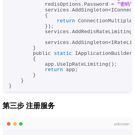
            redisOptions.Password = 
"密码"
;
            services.AddSingleton<IConnect
            {

return
 ConnectionMultiplex
            });

            services.AddRedisRateLimiting(
            services.AddSingleton<IRateLim
        }

        public 
static
 IApplicationBuilder
        {

            app.UseIpRateLimiting();

return
 app;

        }

    }

第三步 注册服务
unknown