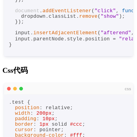
  });

document
.
addEventListener
(
"click"
, 
func
    dropdown.
classList
.
remove
(
"show"
);

  });

  input.
insertAdjacentElement
(
"afterend"
, 
  input.
parentNode
.
style
.
position
 = 
"rela
}

Css代码
css
.test
 {

position
: relative;

width
: 
200px
;

padding
: 
10px
;

border
: 
1px
 solid 
#ccc
;

cursor
: pointer;

background-color
: 
#fff
;
