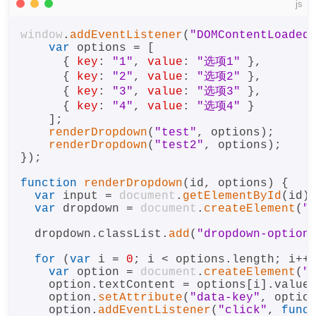
js
window
.
addEventListener
(
"DOMContentLoaded
var
 options = [

      { 
key
: 
"1"
, 
value
: 
"选项1"
 },

      { 
key
: 
"2"
, 
value
: 
"选项2"
 },

      { 
key
: 
"3"
, 
value
: 
"选项3"
 },

      { 
key
: 
"4"
, 
value
: 
"选项4"
 }

    ];

renderDropdown
(
"test"
, options);

renderDropdown
(
"test2"
, options);

});

function
renderDropdown
(
id, options
) {

var
 input = 
document
.
getElementById
(id);
var
 dropdown = 
document
.
createElement
(
"
  dropdown.
classList
.
add
(
"dropdown-option
for
 (
var
 i = 
0
; i < options.
length
; i++)
var
 option = 
document
.
createElement
(
"
    option.
textContent
 = options[i].
value
;
    option.
setAttribute
(
"data-key"
, optio
    option.
addEventListener
(
"click"
, 
func