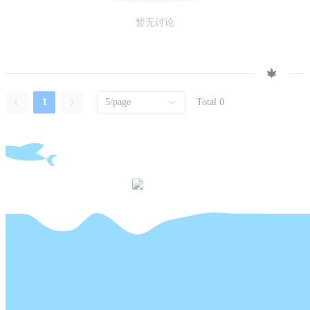
暂无讨论
1
5/page
Total 0
COPYRIGHT © 2026
ZY
. ALL RIGHTS RESERVED.
ALL CONTENT IS RELEASED UNDER
CREATIVE
COMMONS BY-NC-SA 3.0
.
IF ARTICLES INCLUDING PROGRAMMING CODES (E.G.
JAVA, PYTHON, C#, GO) ARE EXCEPTIONS, WHICH ARE
RELEASED UNDER
GPL V3
.
所有內容皆以
知识共享署名-相同方式共享 4.0 国际许可协议
进
行发布。