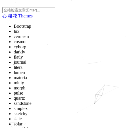
樱花
Themes
Bootstrap
lux
cerulean
cosmo
cyborg
darkly
flatly
journal
litera
lumen
materia
minty
morph
pulse
quartz
sandstone
simplex
sketchy
slate
solar