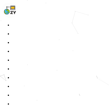
Home
Blog
Photos
About
Links
Fprint
STATS
Tags
RSS
开往