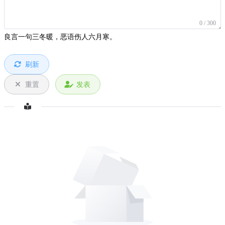
0 / 300
良言一句三冬暖，恶语伤人六月寒。
刷新
重置
发表