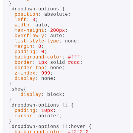
.dropdown-options
 {

position
: absolute;

left
: 
0
;

width
: auto;

max-height
: 
200px
;

overflow-y
: auto;

list-style-type
: none;

margin
: 
0
;

padding
: 
0
;

background-color
: 
#fff
;

border
: 
1px
 solid 
#ccc
;

border-top
: none;

z-index
: 
999
;

display
: none;

.show
{

display
: block;

.dropdown-options
li
 {

padding
: 
10px
;

cursor
: pointer;

.dropdown-options
li
:hover
 {

background-color
: 
#f2f2f2
;
