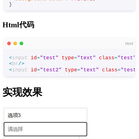
Html代码
html
<
input
id
=
"test"
type
=
"text"
class
=
"test"
<
br
/>
<
input
id
=
"test2"
type
=
"text"
class
=
"test
实现效果