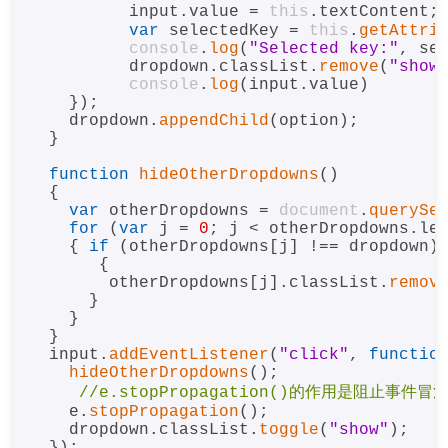
          input.
value
 = 
this
.
textContent
;
var
 selectedKey = 
this
.
getAttri
console
.
log
(
"Selected key:"
, sel
          dropdown.
classList
.
remove
(
"show
console
.
log
(input.
value
)

    });

    dropdown.
appendChild
(option);

  }

function
hideOtherDropdowns
(
) 

  { 

var
 otherDropdowns = 
document
.
querySe
for
 (
var
 j = 
0
; j < otherDropdowns.
le
    { 
if
 (otherDropdowns[j] !== dropdown)

       { 

        otherDropdowns[j].
classList
.
remov
      } 

    } 

  } 

  input.
addEventListener
(
"click"
, 
functio
hideOtherDropdowns
();

    e.
stopPropagation
();

    dropdown.
classList
.
toggle
(
"show"
);
