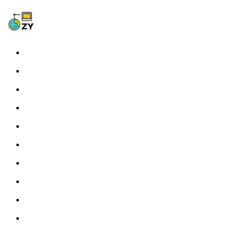
Home
Blog
Photos
About
Links
Fprint
STATS
Tags
RSS
开往