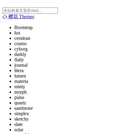
樱花
Themes
Bootstrap
lux
cerulean
cosmo
cyborg
darkly
flatly
journal
litera
lumen
materia
minty
morph
pulse
quartz
sandstone
simplex
sketchy
slate
solar