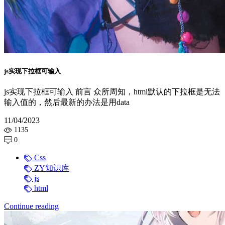
js实现下拉框可输入
js实现下拉框可输入 前言 众所周知，html默认的下拉框是无法
输入值的，然后最新的办法是用data
11/04/2023
1135
0
Css
ZY知识库
js
html
Continue reading