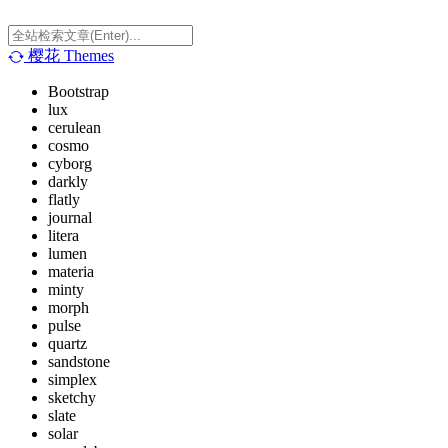
樱花
Themes
Bootstrap
lux
cerulean
cosmo
cyborg
darkly
flatly
journal
litera
lumen
materia
minty
morph
pulse
quartz
sandstone
simplex
sketchy
slate
solar