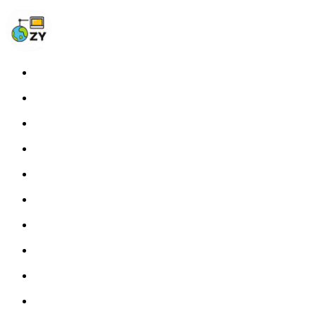
Home
Blog
Photos
About
Links
Fprint
STATS
Tags
RSS
开往