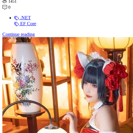
1451
0
.NET
EF Core
Continue reading